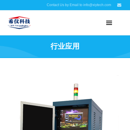
Contact Us by Email to info@xiytech.com
行业应用