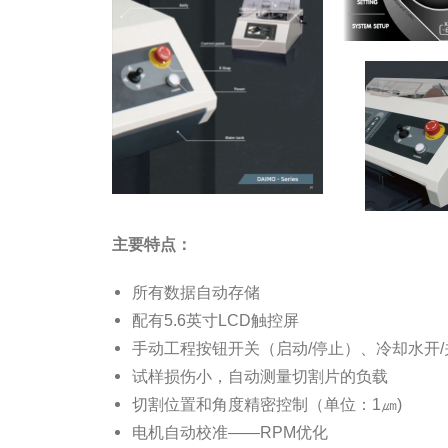
主要特点：
所有数据自动存储
配有5.6英寸LCD触控屏
手动工程按钮开关（启动/停止）、冷却水开/
试样损伤小，自动测量切割片的负载
切割位置和角度精密控制（单位：1㎛)
电机自动校准——RPM优化