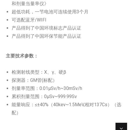
和剂量当量率仪》
超低功耗，一节电池可连续使用3个月
可选配蓝牙/WIFI
产品得到了中国环境标志产品认证
产品得到了中国环保节能产品认证
主要技术参数：
检测射线类型：X、γ、硬β
探测器：GM管(标配）
剂量率范围：0.01μSv/h~30mSv/h
累积剂量范围：0μSv~999.99Sv
能量响应：≤±40%（40kev~1.5MeV,相对137Cs）（选
配）